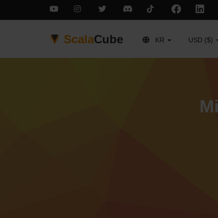
Scala
Cube
KR
USD ($)
Mi