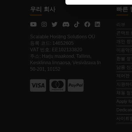
우리 회사
빠른 
리뷰
콘택트 
Scalable Hosting Solutions OÜ
개인 정
등록 코드: 14652605
VAT 번호: EE102133820
이용약
주소: Harju maakond, Tallinn,
환불 정
Kesklinna linnaosa, Vesivärava tn
남용 신
50-201, 10152
제어판
지원하
채용 정
Apply f
Dedicat
사이트