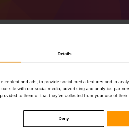
Details
Minecraft Gaia's 
ScalaCube에서
Minecraft 서버
가져오기
Control Panel
를 통해 a Gaia's Riddl
서버 추가 → Gaia's Riddle)
e content and ads, to provide social media features and to analy
서버에서 즐겨보세요!
 our site with our social media, advertising and analytics partn
 provided to them or that they’ve collected from your use of their
Deny