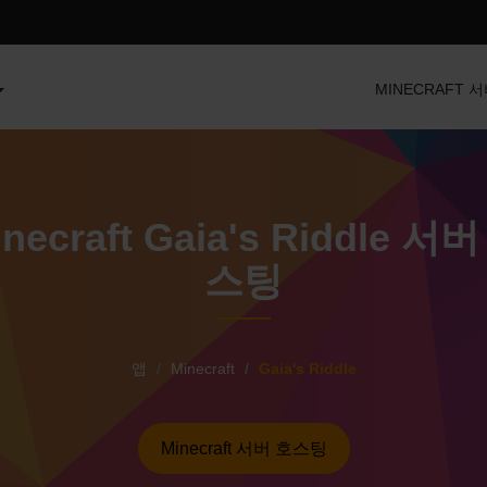
MINECRAFT 
necraft Gaia's Riddle 서
스팅
앱
Minecraft
Gaia's Riddle
Minecraft 서버 호스팅