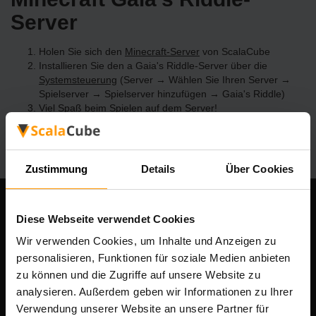
Server
Holen Sie sich den
Minecraft-Server
von ScalaCube
Installieren Sie den a Gaia's Riddle-Server über die
Systemsteuerung
(Server → Wählen Sie Ihren Server →
Spielserver → Spielserver hinzufügen → Gaia's Riddle)
Viel Spaß beim Spielen auf dem Server!
Zustimmung
Details
Über Cookies
Unser Unternehmen
Diese Webseite verwendet Cookies
Wir verwenden Cookies, um Inhalte und Anzeigen zu
personalisieren, Funktionen für soziale Medien anbieten
zu können und die Zugriffe auf unsere Website zu
Scalable Hosting Solutions OÜ
analysieren. Außerdem geben wir Informationen zu Ihrer
Registrierungscode: 14652605
Verwendung unserer Website an unsere Partner für
Umsatzsteuer-Identifikationsnummer: EE102133820