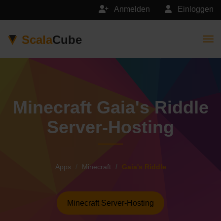
Anmelden
Einloggen
Scala
Cube
Togg
Minecraft Gaia's Riddle
Server-Hosting
Apps
Minecraft
Gaia's Riddle
Minecraft Server-Hosting