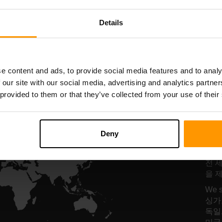
서버 호스팅
서버 호스팅
Details
All Games
e content and ads, to provide social media features and to analy
 our site with our social media, advertising and analytics partn
 provided to them or that they’ve collected from your use of their
Ki
Deny
팅
전 
을 
We 
싱가포
독일,