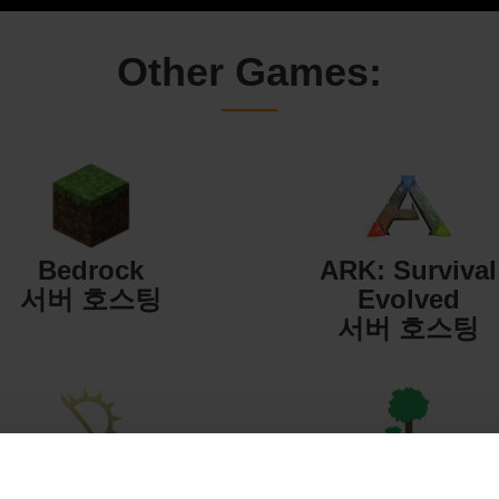
Other Games:
Bedrock
ARK: Survival
서버 호스팅
Evolved
서버 호스팅
Starbound
Terraria