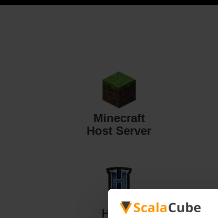
Minecraft
Host Server
Hytale