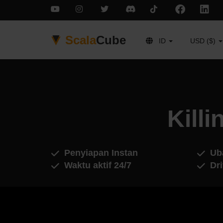
Scala
Cube
ID
USD ($)
Killi
Penyiapan Instan
Ub
Waktu aktif 24/7
Dr