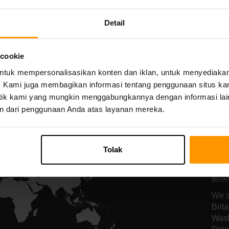
Host Server
Host Server
Detail
 cookie
All Games
uk mempersonalisasikan konten dan iklan, untuk menyediakan f
mi. Kami juga membagikan informasi tentang penggunaan situs ka
alitik kami yang mungkin menggabungkannya dengan informasi lai
n dari penggunaan Anda atas layanan mereka.
Lo
Ki
Tolak
Serv
tere
We s
Brit
Wash