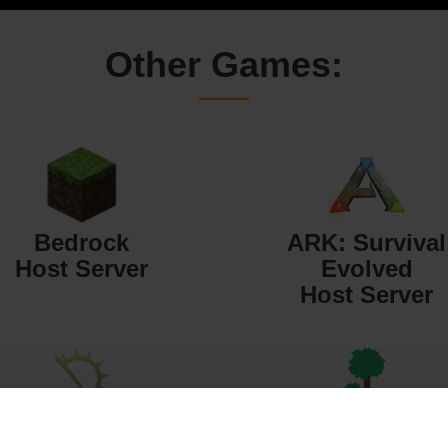
Other Games:
Bedrock
ARK: Survival
Host Server
Evolved
Host Server
Starbound
Terraria