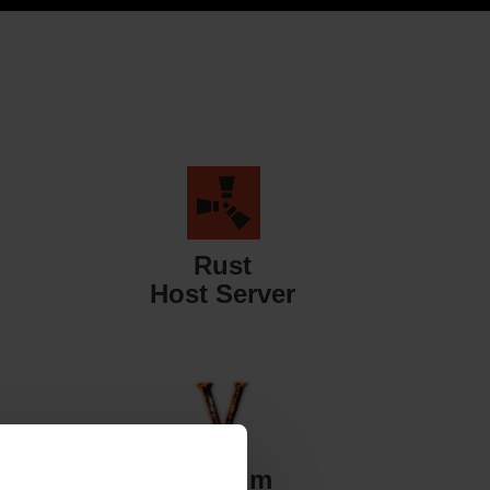
Rust
Host Server
Valheim