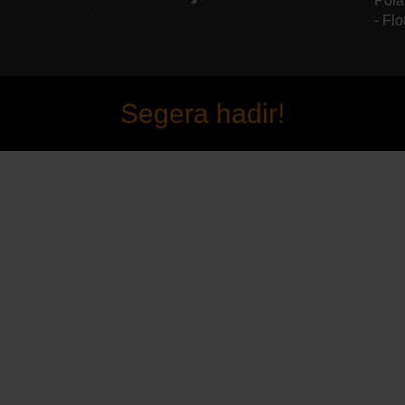
Pola
- Flo
Segera hadir!