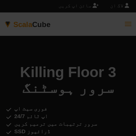
لاگ ان
سائن اپ کریں
Scala
Cube
Togg
Killing Floor 3
سرور ہوسٹنگ
فوری سیٹ اپ
اپ ٹائم 24/7
سرور ترتیبات میں ترمیم کریں
SSD ڈرائیوز