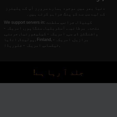
دنیا بھر میں موجود ہمارے سرورز آپ کے پلیئرز
کے لیے سب سے کم پنگ فراہم کرتے ہیں۔
We support servers in: کینیڈا, فرانس, سلطنت
متحدہ برطانیہ, آسٹریلیا, سنگاپور, امریکہ -
واشنگٹن ڈی سی, امریکہ - کیلیفورنیا, جرمنی,
پولینڈ, انڈیا, Finland, برازیل, امریکہ -
ٹیکساس, امریکہ - فلوریڈا,
جلد آ رہا ہے!