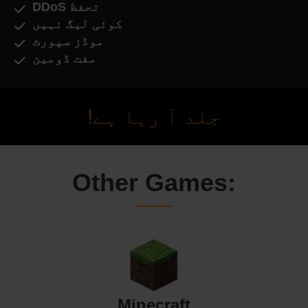
DDoS تحفظ
کوئی لیگ نہیں
موڈز سپورٹ
مفت ڈومین
جلد آ رہا ہے!
Other Games:
Minecraft