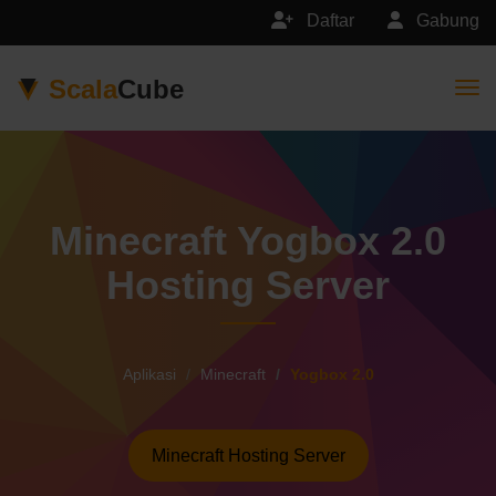
Daftar
Gabung
Scala
Cube
Togg
Minecraft Yogbox 2.0
Hosting Server
Aplikasi
Minecraft
Yogbox 2.0
Minecraft Hosting Server