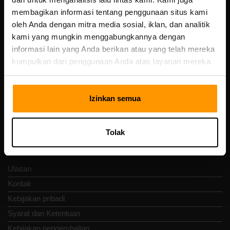
membagikan informasi tentang penggunaan situs kami
oleh Anda dengan mitra media sosial, iklan, dan analitik
Scalable Hosting Solutions OÜ
kami yang mungkin menggabungkannya dengan
Kode registrasi: 14652605
informasi lain yang Anda berikan atau yang telah mereka
nomor PPN: EE102133820
kumpulkan dari penggunaan Anda atas layanan mereka.
Alamat: Harju maakond, Tallinn, Kesklinna linnaosa,
Vesivärava tn 50-201, 10152
Izinkan semua
Tolak
Nav Cepat
Ulasan
Kontak
Kebijakan pribadi
Syarat dan Ketentuan
Kebijakan pengembalian