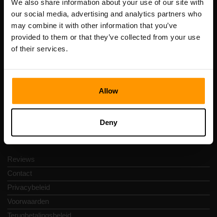
We also share information about your use of our site with
our social media, advertising and analytics partners who
may combine it with other information that you’ve
Scalable Hosting Solutions OÜ
provided to them or that they’ve collected from your use
Registratiecode: 14652605
of their services.
btw-nummer: EE102133820
Adres: Harju maakond, Tallinn, Kesklinna linnaosa,
Vesivärava tn 50-201, 10152
Allow
Deny
Snelkoppelingen
Reviews
Contact
Privacybeleid
Voorwaarden
Terugbetalingsbeleid