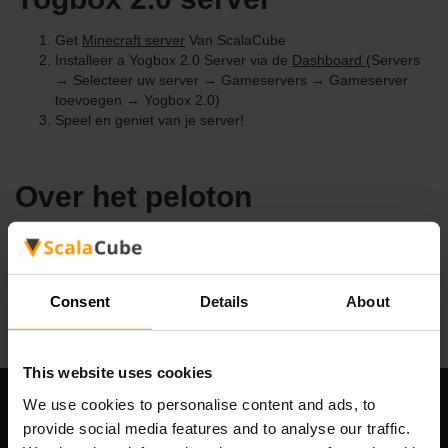
Get
Minecraft server
Van ScalaCube
Installeer a Yogbox 2.0 Server via de
Dashboard
(Servers
→ Selecteer uw server → Gameservers → Gameserver
toevoegen → Yogbox 2.0)
Speel en geniet van je server!
Over het peloton
Onze Yogbox 2.0 serverhosting heeft een eenvoudige
klikinstallatie voor meer dan 3298 unieke modpacks. Maak
vandaag nog uw eigen Yogbox 2.0 server!
Consent
Details
About
This website uses cookies
We use cookies to personalise content and ads, to
Ons bedrijf
provide social media features and to analyse our traffic.