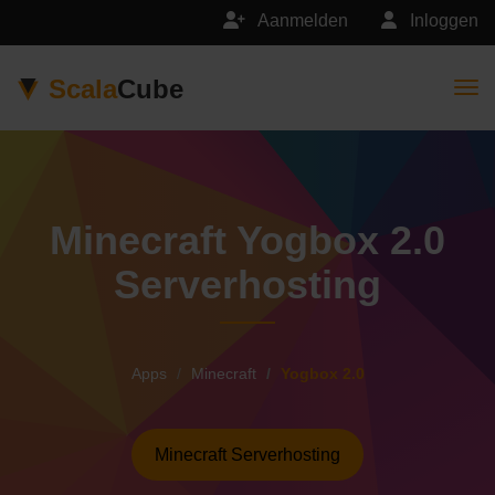
Aanmelden
Inloggen
Scala
Cube
Togg
Minecraft Yogbox 2.0
Serverhosting
Apps
Minecraft
Yogbox 2.0
Minecraft Serverhosting