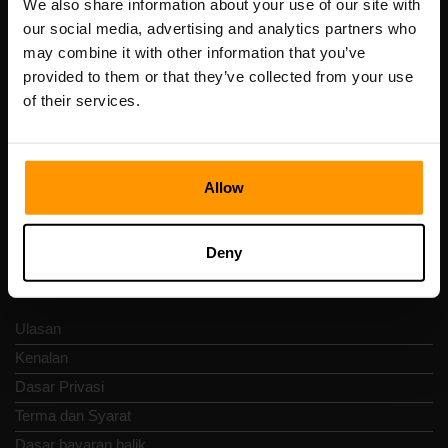
We also share information about your use of our site with
our social media, advertising and analytics partners who
may combine it with other information that you’ve
Scalable Hosting Solutions OÜ
provided to them or that they’ve collected from your use
Kod pendaftaran: 14652605
of their services.
Nombor VAT: EE102133820
Alamat: Harju maakond, Tallinn, Kesklinna linnaosa,
Vesivärava tn 50-201, 10152
Allow
Deny
Nav Pantas
Ulasan
Kenalan
Dasar Privasi
Terma dan Syarat
Dasar bayaran balik