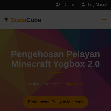
Daftar
Log Masuk
Scala
Cube
Togg
Pengehosan Pelayan
Minecraft Yogbox 2.0
Aplikasi
Minecraft
Yogbox 2.0
Pengehosan Pelayan Minecraft