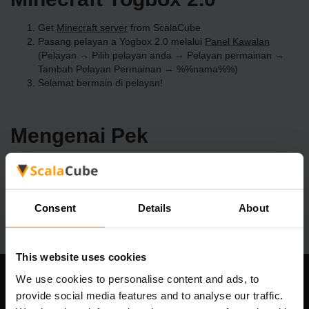
Get
Minecraft server
from ScalaCube
Pasang pelayan a Yogbox 2.0 melalui
Panel Kawalan
(Pelayan → Pilih pelayan anda → Pelayan permainan →
Tambah Pelayan Permainan → %%nama%%)
Selamat bermain di pelayan!
Mengenai Pek
Pengehosan Pelayan Yogbox 2.0 kami mempunyai pemasangan
satu klik yang mudah untuk lebih daripada 3298 pek mod yang
unik. Buat pelayan Yogbox 2.0 anda sendiri hari ini!
Consent
Details
About
This website uses cookies
We use cookies to personalise content and ads, to
Syarikat Kami
provide social media features and to analyse our traffic.