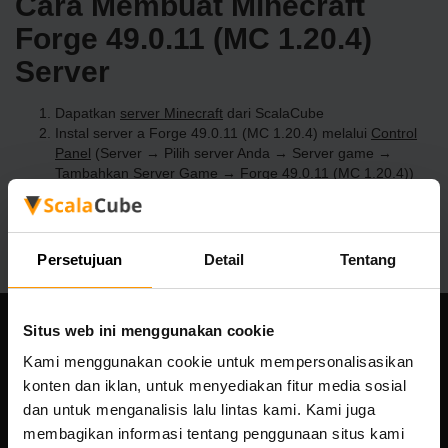
Cara Membuat Minecraft
Forge 49.0.11 (MC 1.20.4)
Server
Dapatkan
server Minecraft
dari ScalaCube
Instal server a Forge 49.0.11 (MC 1.20.4) melalui
Control
Panel
(Server → Pilih server Anda → Server game →
Tambahkan Server Game → Forge 49.0.11 (MC 1.20.4))
Selamat bermain di server!
Persetujuan
Detail
Tentang
Situs web ini menggunakan cookie
Perusahaan kami
Kami menggunakan cookie untuk mempersonalisasikan
konten dan iklan, untuk menyediakan fitur media sosial
dan untuk menganalisis lalu lintas kami. Kami juga
membagikan informasi tentang penggunaan situs kami
Scalable Hosting Solutions OÜ