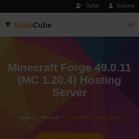
Daftar
Gabung
Scala
Cube
Togg
Minecraft Forge 49.0.11
(MC 1.20.4) Hosting
Server
Aplikasi
Minecraft
Forge 49.0.11 (MC 1.20.4)