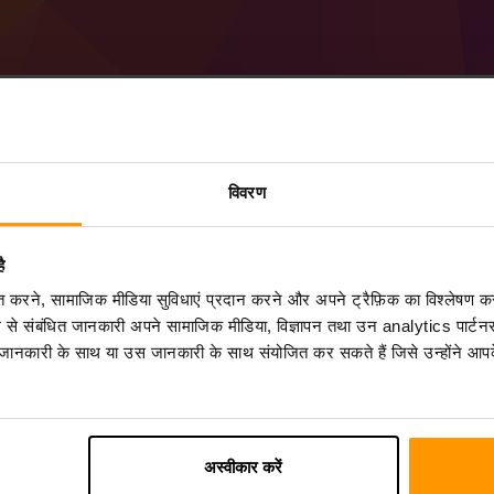
Minecraft Forge 49.0.11
विवरण
बनाएं
ै
ScalaCube से
Minecraft सर्वर
प्राप्त करें
िकृत करने, सामाजिक मीडिया सुविधाएं प्रदान करने और अपने ट्रैफ़िक का विश्लेषण क
कंट्रोल पैनल
के माध्यम से a Forge 49.0.11 (MC 1.20
गेम सर्वर जोड़ें → Forge 49.0.11 (MC 1.20.4))
ग से संबंधित जानकारी अपने सामाजिक मीडिया, विज्ञापन तथा उन analytics पार्टनर
सर्वर पर खेलने का आनंद लें!
 जानकारी के साथ या उस जानकारी के साथ संयोजित कर सकते हैं जिसे उन्होंने आपके
अस्वीकार करें