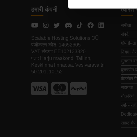
हमारी कंपनी
त्वरित 
समीक्षा
संपर्क
Scalable Hosting Solutions OÜ
गोपनीयता 
पंजीकरण कोड: 14652605
VAT संख्या: EE102133820
नियम और शर
पता: Harju maakond, Tallinn,
भुगतान वा
Kesklinna linnaosa, Vesivärava tn
दुरुपयोग की
50-201, 10152
कंट्रोल प
सहायता
नौकरियां
स्पॉन्सरश
Dedicat
साइट मैप