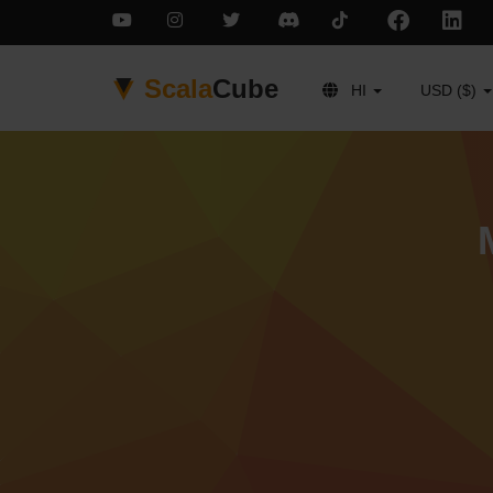
Scala
Cube
HI
USD ($)