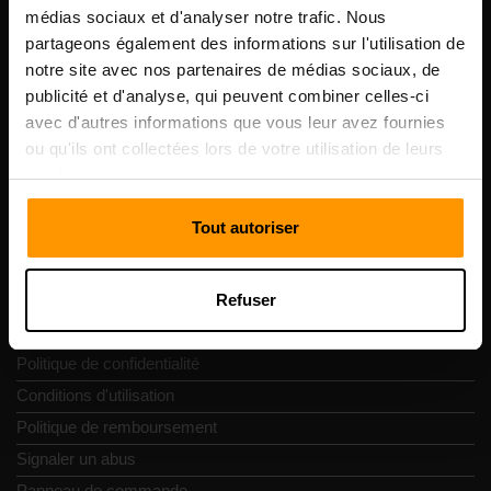
Scalable Hosting Solutions OÜ
médias sociaux et d'analyser notre trafic. Nous
Code d'enregistrement: 14652605
partageons également des informations sur l'utilisation de
numéro de TVA: EE102133820
notre site avec nos partenaires de médias sociaux, de
Adresse: Harju maakond, Tallinn, Kesklinna linnaosa,
publicité et d'analyse, qui peuvent combiner celles-ci
Vesivärava tn 50-201, 10152
avec d'autres informations que vous leur avez fournies
ou qu'ils ont collectées lors de votre utilisation de leurs
services.
Tout autoriser
Navigation rapide
Refuser
Commentaires
Contacts
Politique de confidentialité
Conditions d'utilisation
Politique de remboursement
Signaler un abus
Panneau de commande