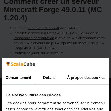
Comment créer un serveur
Minecraft Forge 49.0.11 (MC
1.20.4)
Obtenez
le serveur Minecraft
de ScalaCube
Installez le serveur a Forge 49.0.11 (MC 1.20.4) via le
Panneau de configuration
(Serveurs → Sélectionnez votre
serveur → Serveurs de jeu → Ajouter un serveur de jeu →
Forge 49.0.11 (MC 1.20.4))
Profitez de jouer sur le serveur!
Consentement
Détails
À propos des cookies
Notre compagnie
Ce site web utilise des cookies.
Les cookies nous permettent de personnaliser le contenu
et les annonces, d'offrir des fonctionnalités relatives aux