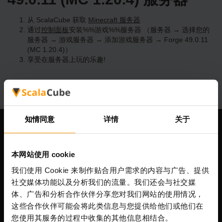
从 ScalaCube 获取
Minecraft 服务器
通过
控制面板
安装%%游戏%%服务器 （服务器 → 选择您的
服务器 → 游戏服务器 → 添加游戏服务器 → Forge 49.0.11
(MC 1.20.4)）
享受在服务器上玩的乐趣!
知情同意
详情
关于
我们公司
本网站使用 cookie
我们使用 Cookie 来制作贴合用户需求的内容与广告、提供
Scalable Hosting Solutions OÜ
社交媒体功能以及分析我们的流量。我们还会与社交媒
注册码: 14652605
体、广告和分析合作伙伴分享您对我们网站的使用情况，
增值税号: EE102133820
这些合作伙伴可能会将此类信息与您提供给他们或他们在
地址: Harju maakond, Tallinn, Kesklinna linnaosa,
您使用其服务的过程中收集的其他信息相结合。