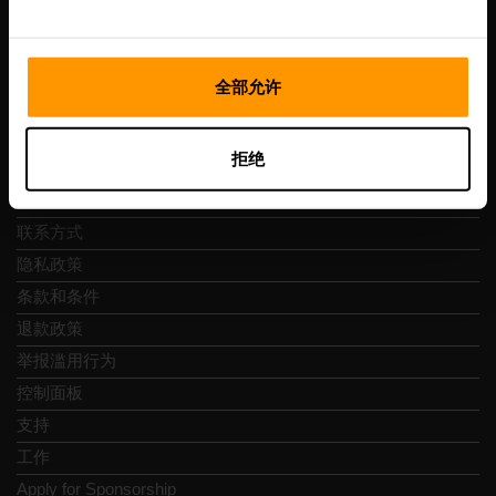
Vesivärava tn 50-201, 10152
全部允许
快速导航
拒绝
评论
联系方式
隐私政策
条款和条件
退款政策
举报滥用行为
控制面板
支持
工作
Apply for Sponsorship