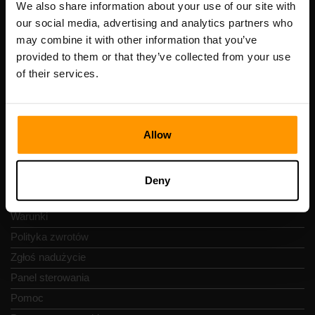
Numer VAT: EE102133820
We also share information about your use of our site with
Adres: Harju maakond, Tallinn, Kesklinna linnaosa,
our social media, advertising and analytics partners who
Vesivärava tn 50-201, 10152
may combine it with other information that you’ve
provided to them or that they’ve collected from your use
of their services.
Szybka nawigacja
Allow
Recenzje
Kontakty
Deny
Polityka prywatności
Warunki
Polityka zwrotów
Zgłoś nadużycie
Panel sterowania
Pomoc