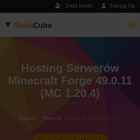
Załóż Konto
Zaloguj Się
Scala
Cube
Togg
Hosting Serwerów
Minecraft Forge 49.0.11
(MC 1.20.4)
Aplikacje
Minecraft
Forge 49.0.11 (MC 1.20.4)