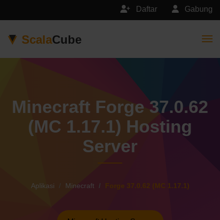
Daftar
Gabung
Scala
Cube
Togg
Minecraft Forge 37.0.62
(MC 1.17.1) Hosting
Server
Aplikasi
Minecraft
Forge 37.0.62 (MC 1.17.1)