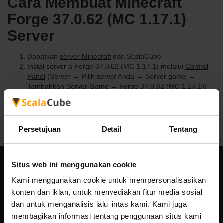
Cara Membuat Minecraft
Forge 37.0.62 (MC 1.17.1)
Server
Dapatkan
server Minecraft
dari ScalaCube
Instal server a Forge 37.0.62 (MC 1.17.1) melalui
Control
Panel
(Server → Pilih server Anda → Server game →
Tambahkan Server Game → Forge 37.0.62 (MC 1.17.1))
Selamat bermain di server!
Persetujuan
Detail
Tentang
Situs web ini menggunakan cookie
Perusahaan kami
Kami menggunakan cookie untuk mempersonalisasikan
konten dan iklan, untuk menyediakan fitur media sosial
dan untuk menganalisis lalu lintas kami. Kami juga
membagikan informasi tentang penggunaan situs kami
Scalable Hosting Solutions OÜ