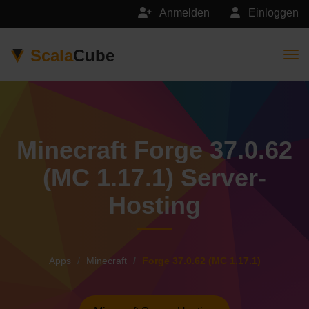
Anmelden
Einloggen
Scala
Cube
Togg
Minecraft Forge 37.0.62
(MC 1.17.1) Server-
Hosting
Apps
Minecraft
Forge 37.0.62 (MC 1.17.1)