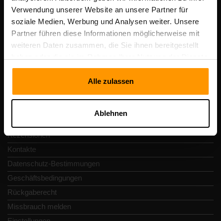
Scalable Hosting Solutions OÜ
Verwendung unserer Website an unsere Partner für
Registrierungscode: 14652605
soziale Medien, Werbung und Analysen weiter. Unsere
Umsatzsteuer-Identifikationsnummer: EE102133820
Partner führen diese Informationen möglicherweise mit
Adresse: Harju maakond, Tallinn, Kesklinna linnaosa,
weiteren Daten zusammen, die Sie ihnen bereitgestellt
Vesivärava tn 50-201, 10152
haben oder die sie im Rahmen Ihrer Nutzung der Dienste
gesammelt haben.
Alle zulassen
Schnellnavigation
Ablehnen
Rezensionen
Kontakte
Datenschutz-Bestimmungen
Geschäftsbedingungen
Rückgaberecht
Missbrauch melden
Einstellungen