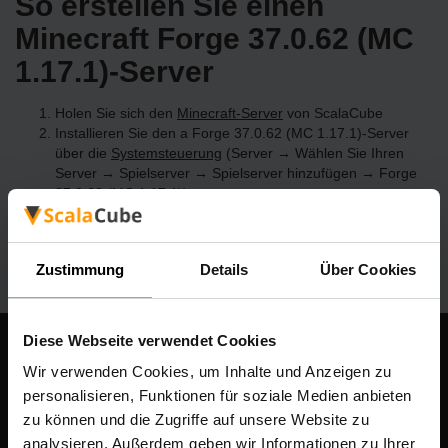
So erstellen Sie einen
Minecraft Forge 37.0.62 (MC
1.17.1)-Server
Holen Sie sich den
Minecraft-Server
von ScalaCube
Installieren Sie den a Forge 37.0.62 (MC 1.17.1)-Server
über die
Systemsteuerung
(Server → Wählen Sie Ihren
Server → Spielserver → Spielserver hinzufügen → Forge
37.0.62 (MC 1.17.1))
Viel Spaß beim Spielen auf dem Server!
Zustimmung
Details
Über Cookies
Diese Webseite verwendet Cookies
Unser Unternehmen
Wir verwenden Cookies, um Inhalte und Anzeigen zu
personalisieren, Funktionen für soziale Medien anbieten
zu können und die Zugriffe auf unsere Website zu
analysieren. Außerdem geben wir Informationen zu Ihrer