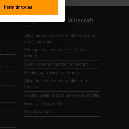
Permitir todas
or de
Alojamiento de Minecraft
Alojamiento de servidor Minecraft con
modificaciones
ft
El mejor alojamiento de servidor
k
Minecraft
Cómo crear un servidor Minecraft
d
Hosting para Minecraft Forge
Alojamiento de servidor Minecraft
gratuito
Hosting Gratuito para Servidores Hytale
Minecraft Server List
ScalaCube AI