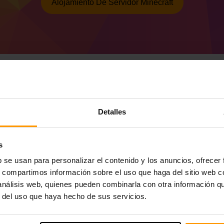
Alojamiento De Servidor Minecraft
Cómo hacer un servid
Detalles
37.0.62 (MC 1.17.1)
Obtenga
el servidor Minecraft
de ScalaCu
s
Instale el servidor a Forge 37.0.62 (MC 1.
b se usan para personalizar el contenido y los anuncios, ofrecer
Seleccione su servidor → Servidores de 
(MC 1.17.1))
s, compartimos información sobre el uso que haga del sitio web 
Disfrute jugando en el servidor!
 análisis web, quienes pueden combinarla con otra información q
r del uso que haya hecho de sus servicios.