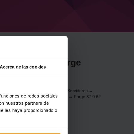
or Minecraft Forge
Acerca de las cookies
be
17.1) a través del
Panel de control
(Servidores →
 funciones de redes sociales
juegos → Agregar servidor de juegos → Forge 37.0.62
con nuestros partners de
ue les haya proporcionado o