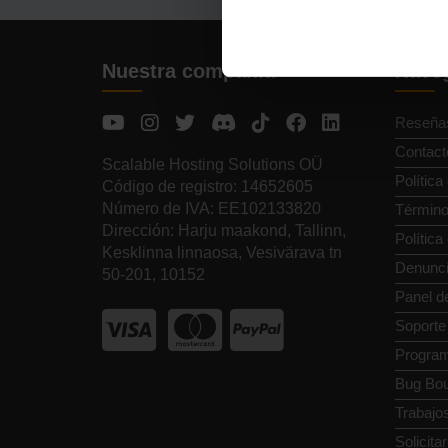
Nuestra compañía
Naveg
Reseña
Contact
Scalable Hosting Solutions OÜ
Política
Código de registro: 14652605
Número de IVA: EE102133820
Término
Dirección: Harju maakond, Tallinn,
Polític
Kesklinna linnaosa, Vesivärava tn
Denunci
50-201, 10152
Panel de
Soporte
Programa
Bug Bou
Trabajo
Solicita