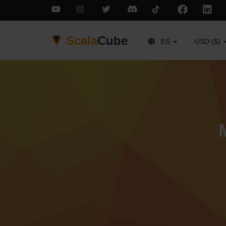
Scala
Cube
ES
USD ($)