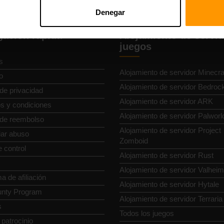
Denegar
ación rápida
Alojamiento de servid
juegos
s
Alojamiento de servidor Minecra
o
Alojamiento de servidor Bedroc
 de privacidad
Alojamiento de servidor ARK
s y condiciones
Alojamiento de servidor Palworl
a de reembolso
Alojamiento de servidor Project
ar abuso
Zomboid
 control
Alojamiento de servidor Rust
Alojamiento de servidor Valheim
 de afiliación
Alojamiento de servidor Hytale
nty Program
Alojamiento de servidor Terraria
s
Todos los juegos
r patrocinio