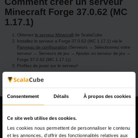
Comment créer un serveur
Minecraft Forge 37.0.62 (MC
1.17.1)
Obtenez
le serveur Minecraft
de ScalaCube
Installez le serveur a Forge 37.0.62 (MC 1.17.1) via le
Panneau de configuration
(Serveurs → Sélectionnez votre
serveur → Serveurs de jeu → Ajouter un serveur de jeu →
Forge 37.0.62 (MC 1.17.1))
Profitez de jouer sur le serveur!
Consentement
Détails
À propos des cookies
Notre compagnie
Ce site web utilise des cookies.
Les cookies nous permettent de personnaliser le contenu
et les annonces, d'offrir des fonctionnalités relatives aux