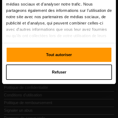
Scalable Hosting Solutions OÜ
médias sociaux et d'analyser notre trafic. Nous
Code d'enregistrement: 14652605
partageons également des informations sur l'utilisation de
numéro de TVA: EE102133820
notre site avec nos partenaires de médias sociaux, de
Adresse: Harju maakond, Tallinn, Kesklinna linnaosa,
publicité et d'analyse, qui peuvent combiner celles-ci
Vesivärava tn 50-201, 10152
avec d'autres informations que vous leur avez fournies
ou qu'ils ont collectées lors de votre utilisation de leurs
services.
Tout autoriser
Navigation rapide
Refuser
Commentaires
Contacts
Politique de confidentialité
Conditions d'utilisation
Politique de remboursement
Signaler un abus
Panneau de commande