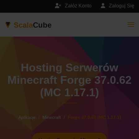
Załóż Konto
Zaloguj Się
Scala
Cube
Togg
Hosting Serwerów
Minecraft Forge 37.0.62
(MC 1.17.1)
Aplikacje
Minecraft
Forge 37.0.62 (MC 1.17.1)