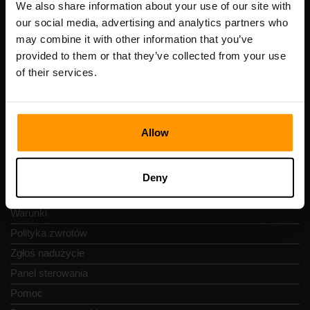
Numer VAT: EE102133820
We also share information about your use of our site with
Adres: Harju maakond, Tallinn, Kesklinna linnaosa,
our social media, advertising and analytics partners who
Vesivärava tn 50-201, 10152
may combine it with other information that you’ve
provided to them or that they’ve collected from your use
of their services.
Szybka nawigacja
Allow
Recenzje
Kontakty
Deny
Polityka prywatności
Warunki
Polityka zwrotów
Zgłoś nadużycie
Panel sterowania
Pomoc