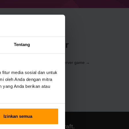
aft Eurus Server
Tentang
e
el
(Server → Pilih server Anda → Server game →
itur media sosial dan untuk
mi oleh Anda dengan mitra
n yang Anda berikan atau
Izinkan semua
Hosting Minecraft.