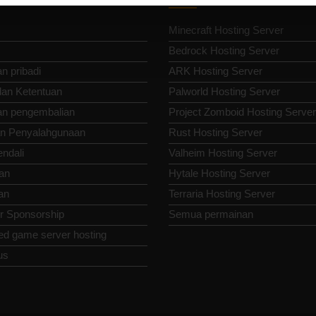
Minecraft Hosting Server
Bedrock Hosting Server
n pribadi
ARK Hosting Server
dan Ketentuan
Palworld Hosting Server
an pengembalian
Project Zomboid Hosting Server
n Penyalahgunaan
Rust Hosting Server
endali
Valheim Hosting Server
an
Hytale Hosting Server
an
Terraria Hosting Server
or Sponsorship
Semua permainan
ed game server hosting
us