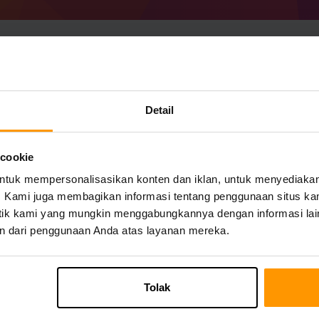
Cara Membuat Minecr
Detail
Dapatkan
server Minecraft
dari ScalaCub
Instal server an Eurus melalui
Control Pan
 cookie
Tambahkan Server Game → Eurus)
uk mempersonalisasikan konten dan iklan, untuk menyediakan f
Selamat bermain di server!
mi. Kami juga membagikan informasi tentang penggunaan situs ka
alitik kami yang mungkin menggabungkannya dengan informasi lai
n dari penggunaan Anda atas layanan mereka.
Tolak
Cepat
Hosting Server Game