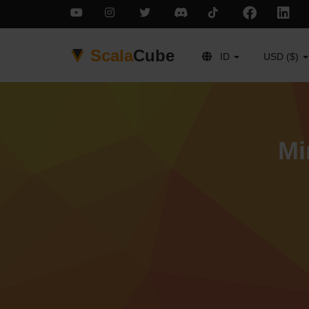
Scala
Cube
ID
USD ($)
Mi