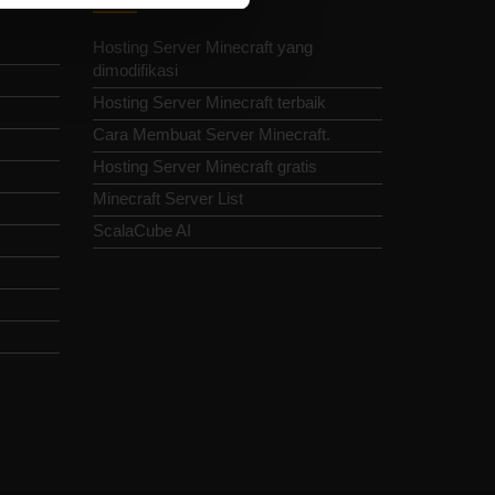
Hosting Server Minecraft yang
dimodifikasi
Hosting Server Minecraft terbaik
Cara Membuat Server Minecraft.
Hosting Server Minecraft gratis
Minecraft Server List
ScalaCube AI