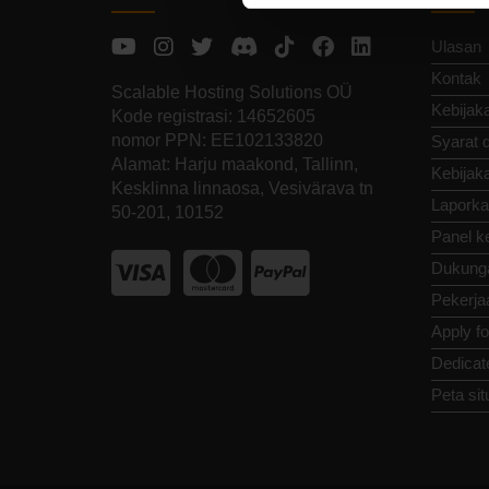
Ulasan
Kontak
Scalable Hosting Solutions OÜ
Kebijaka
Kode registrasi: 14652605
nomor PPN: EE102133820
Syarat 
Alamat: Harju maakond, Tallinn,
Kebijak
Kesklinna linnaosa, Vesivärava tn
Laporka
50-201, 10152
Panel k
Dukung
Pekerja
Apply f
Dedicat
Peta sit