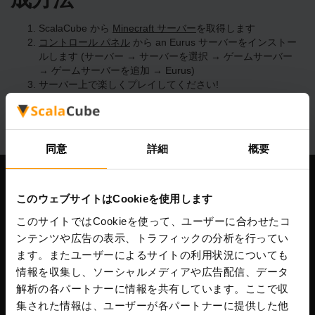
ScalaCube から
Minecraft サーバー
を取得します
コントロール パネル
から an Eurus サーバーをインストー
ルします (サーバー → サーバーを選択 → ゲームサーバー
→ ゲームサーバーを追加 → Eurus)
サーバー上で楽しくプレイしてください!
同意
詳細
概要
当社
このウェブサイトはCookieを使用します
このサイトではCookieを使って、ユーザーに合わせたコ
ンテンツや広告の表示、トラフィックの分析を行ってい
ます。またユーザーによるサイトの利用状況についても
Scalable Hosting Solutions OÜ
情報を収集し、ソーシャルメディアや広告配信、データ
登録コード: 14652605
VAT番号: EE102133820
解析の各パートナーに情報を共有しています。ここで収
住所: Harju maakond, Tallinn, Kesklinna linnaosa,
集された情報は、ユーザーが各パートナーに提供した他