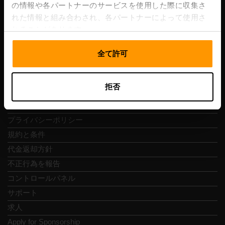
Vesivärava tn 50-201, 10152
の情報や各パートナーのサービスを使用した際に収集さ
れた情報と組み合わされ、各パートナーによって使用さ
れることがあります。
全て許可
クイックナビ
拒否
レビュー
連絡先
プライバシーポリシー
規約と条件
代金返却方針
不正行為を報告
コントロールパネル
サポート
求人
Apply for Sponsorship