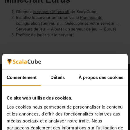
Obtenez
le serveur Minecraft
de ScalaCube
Installez le serveur an Eurus via le
Panneau de
configuration
(Serveurs → Sélectionnez votre serveur →
Serveurs de jeu → Ajouter un serveur de jeu → Eurus)
Profitez de jouer sur le serveur!
Consentement
Détails
À propos des cookies
Notre compagnie
Ce site web utilise des cookies.
Scalable Hosting Solutions OÜ
Les cookies nous permettent de personnaliser le contenu
Code d'enregistrement: 14652605
et les annonces, d'offrir des fonctionnalités relatives aux
numéro de TVA: EE102133820
médias sociaux et d'analyser notre trafic. Nous
Adresse: Harju maakond, Tallinn, Kesklinna linnaosa,
partageons également des informations sur l'utilisation de