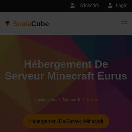
S'inscrire
Login
Scala
Cube
Togg
Hébergement De
Serveur Minecraft Eurus
Applications
Minecraft
Eurus
Hébergement De Serveur Minecraft