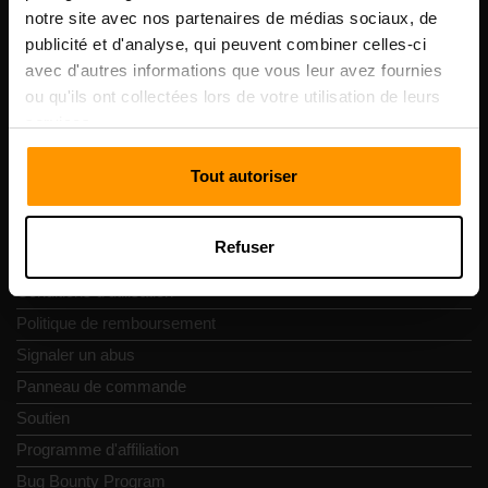
Vesivärava tn 50-201, 10152
notre site avec nos partenaires de médias sociaux, de
publicité et d'analyse, qui peuvent combiner celles-ci
avec d'autres informations que vous leur avez fournies
ou qu'ils ont collectées lors de votre utilisation de leurs
services.
Navigation rapide
Tout autoriser
Commentaires
Contacts
Refuser
Politique de confidentialité
Conditions d'utilisation
Politique de remboursement
Signaler un abus
Panneau de commande
Soutien
Programme d'affiliation
Bug Bounty Program