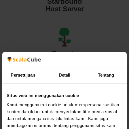
Starbound
Host Server
Terraria
Host Server
Persetujuan
Detail
Tentang
Situs web ini menggunakan cookie
Valheim
Kami menggunakan cookie untuk mempersonalisasikan
konten dan iklan, untuk menyediakan fitur media sosial
Host Server
dan untuk menganalisis lalu lintas kami. Kami juga
membagikan informasi tentang penggunaan situs kami