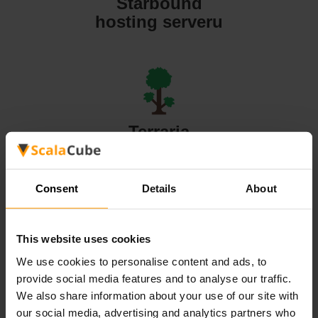
Starbound
hosting serveru
Terraria
hosting serveru
Consent
Details
About
This website uses cookies
Valheim
We use cookies to personalise content and ads, to
hosting serveru
provide social media features and to analyse our traffic.
We also share information about your use of our site with
our social media, advertising and analytics partners who