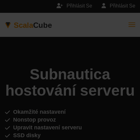
Přihlásit Se
Přihlásit Se
Scala
Cube
Togg
Subnautica
hostování serveru
Okamžité nastavení
Nonstop provoz
Upravit nastavení serveru
SSD disky