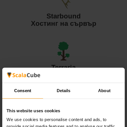
Starbound
Хостинг на сървър
Terraria
Хостинг на сървър
Consent
Details
About
This website uses cookies
Valheim
We use cookies to personalise content and ads, to
Хостинг на сървър
provide social media features and to analyse our traffic.