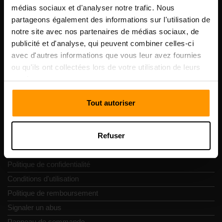
Scalable Hosting Solutions OÜ
médias sociaux et d'analyser notre trafic. Nous
Code d'enregistrement: 14652605
partageons également des informations sur l'utilisation de
numéro de TVA: EE102133820
notre site avec nos partenaires de médias sociaux, de
Adresse: Harju maakond, Tallinn, Kesklinna linnaosa,
publicité et d'analyse, qui peuvent combiner celles-ci
Vesivärava tn 50-201, 10152
avec d'autres informations que vous leur avez fournies
ou qu'ils ont collectées lors de votre utilisation de leurs
services.
Tout autoriser
Navigation rapide
Refuser
Commentaires
Contacts
Politique de confidentialité
Conditions d'utilisation
Politique de remboursement
Signaler un abus
Panneau de commande