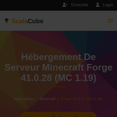
S'inscrire
Login
Scala
Cube
Togg
Hébergement De
Serveur Minecraft Forge
41.0.28 (MC 1.19)
Applications
Minecraft
Forge 41.0.28 (MC 1.19)