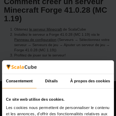
Comment créer un serveur
Minecraft Forge 41.0.28 (MC
1.19)
Obtenez
le serveur Minecraft
de ScalaCube
Installez le serveur a Forge 41.0.28 (MC 1.19) via le
Panneau de configuration
(Serveurs → Sélectionnez votre
serveur → Serveurs de jeu → Ajouter un serveur de jeu →
Forge 41.0.28 (MC 1.19))
Profitez de jouer sur le serveur!
Consentement
Détails
À propos des cookies
Notre compagnie
Ce site web utilise des cookies.
Les cookies nous permettent de personnaliser le contenu
et les annonces, d'offrir des fonctionnalités relatives aux