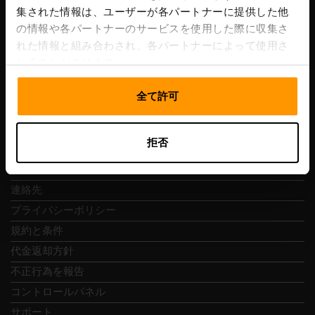
集された情報は、ユーザーが各パートナーに提供した他
VAT番号: EE102133820
の情報や各パートナーのサービスを使用した際に収集さ
住所: Harju maakond, Tallinn, Kesklinna linnaosa,
れた情報と組み合わされ、各パートナーによって使用さ
Vesivärava tn 50-201, 10152
れることがあります。
全て許可
クイックナビ
拒否
レビュー
連絡先
プライバシーポリシー
規約と条件
代金返却方針
不正行為を報告
コントロールパネル
サポート