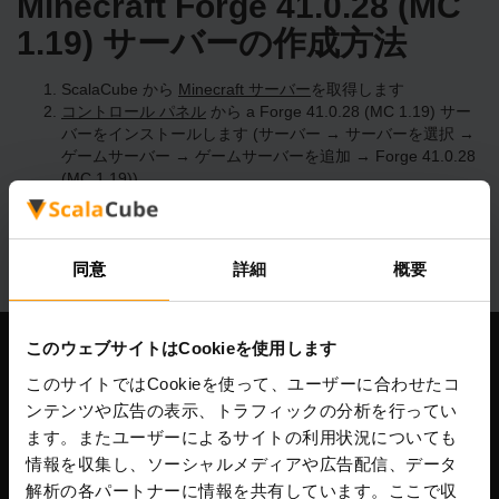
Minecraft Forge 41.0.28 (MC
1.19) サーバーの作成方法
ScalaCube から
Minecraft サーバー
を取得します
コントロール パネル
から a Forge 41.0.28 (MC 1.19) サー
バーをインストールします (サーバー → サーバーを選択 →
ゲームサーバー → ゲームサーバーを追加 → Forge 41.0.28
(MC 1.19))
サーバー上で楽しくプレイしてください!
同意
詳細
概要
このウェブサイトはCookieを使用します
当社
このサイトではCookieを使って、ユーザーに合わせたコ
ンテンツや広告の表示、トラフィックの分析を行ってい
ます。またユーザーによるサイトの利用状況についても
情報を収集し、ソーシャルメディアや広告配信、データ
Scalable Hosting Solutions OÜ
解析の各パートナーに情報を共有しています。ここで収
登録コード: 14652605