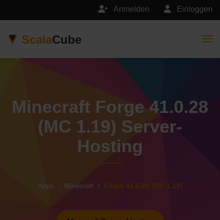
Anmelden
Einloggen
Scala
Cube
Togg
Minecraft Forge 41.0.28
(MC 1.19) Server-
Hosting
Apps
Minecraft
Forge 41.0.28 (MC 1.19)