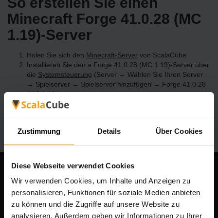
So erstellen Sie einen
Minecraft Forge 41.0.28 (MC
1.19)-Server
Holen Sie sich den
Minecraft-Server
von ScalaCube
Installieren Sie den a Forge 41.0.28 (MC 1.19)-Server über
die
Systemsteuerung
(Server → Wählen Sie Ihren Server
→ Spielserver → Spielserver hinzufügen → Forge 41.0.28
(MC 1.19))
Viel Spaß beim Spielen auf dem Server!
Zustimmung
Details
Über Cookies
Diese Webseite verwendet Cookies
Unser Unternehmen
Wir verwenden Cookies, um Inhalte und Anzeigen zu
personalisieren, Funktionen für soziale Medien anbieten
zu können und die Zugriffe auf unsere Website zu
analysieren. Außerdem geben wir Informationen zu Ihrer