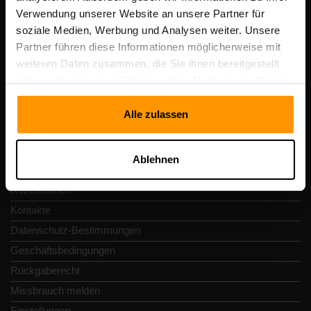
Scalable Hosting Solutions OÜ
Verwendung unserer Website an unsere Partner für
Registrierungscode: 14652605
soziale Medien, Werbung und Analysen weiter. Unsere
Umsatzsteuer-Identifikationsnummer: EE102133820
Partner führen diese Informationen möglicherweise mit
Adresse: Harju maakond, Tallinn, Kesklinna linnaosa,
weiteren Daten zusammen, die Sie ihnen bereitgestellt
Vesivärava tn 50-201, 10152
haben oder die sie im Rahmen Ihrer Nutzung der Dienste
gesammelt haben.
Alle zulassen
Schnellnavigation
Ablehnen
Rezensionen
Kontakte
Datenschutz-Bestimmungen
Geschäftsbedingungen
Rückgaberecht
Missbrauch melden
Einstellungen