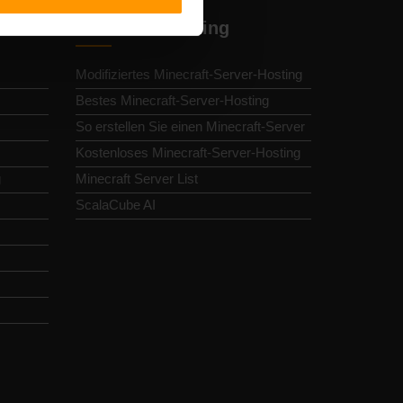
Minecraft-Hosting
Modifiziertes Minecraft-Server-Hosting
Bestes Minecraft-Server-Hosting
So erstellen Sie einen Minecraft-Server
Kostenloses Minecraft-Server-Hosting
g
Minecraft Server List
ScalaCube AI