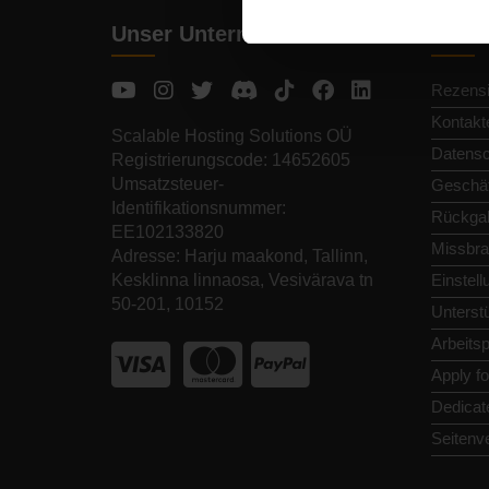
Unser Unternehmen
Schne
Rezens
Kontakt
Scalable Hosting Solutions OÜ
Datens
Registrierungscode: 14652605
Umsatzsteuer-
Geschäf
Identifikationsnummer:
Rückga
EE102133820
Missbra
Adresse: Harju maakond, Tallinn,
Kesklinna linnaosa, Vesivärava tn
Einstel
50-201, 10152
Unterst
Arbeitsp
Apply f
Dedicat
Seitenv