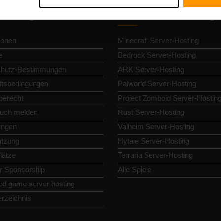
llnavigation
Gameserver-Hosting
ionen
Minecraft Server-Hosting
e
Bedrock Server-Hosting
chutz-Bestimmungen
ARK Server-Hosting
tsbedingungen
Palworld Server-Hosting
berecht
Project Zomboid Server-Hostin
uch melden
Rust Server-Hosting
lungen
Valheim Server-Hosting
ützung
Hytale Server-Hosting
lätze
Terraria Server-Hosting
or Sponsorship
Alle Spiele
ed game server hosting
erzeichnis