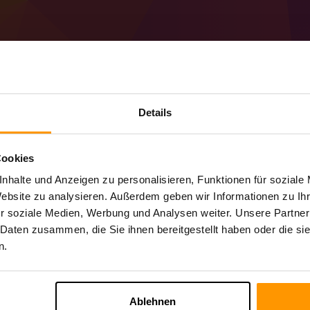
Details
So erstellen Sie eine
Server
Cookies
Holen Sie sich den
Minecraft-Server
von S
nhalte und Anzeigen zu personalisieren, Funktionen für soziale
Installieren Sie den an Antitanium3-Serve
Website zu analysieren. Außerdem geben wir Informationen zu I
Ihren Server → Spielserver → Spielserver
r soziale Medien, Werbung und Analysen weiter. Unsere Partner
Viel Spaß beim Spielen auf dem Server!
 Daten zusammen, die Sie ihnen bereitgestellt haben oder die s
n.
Ablehnen