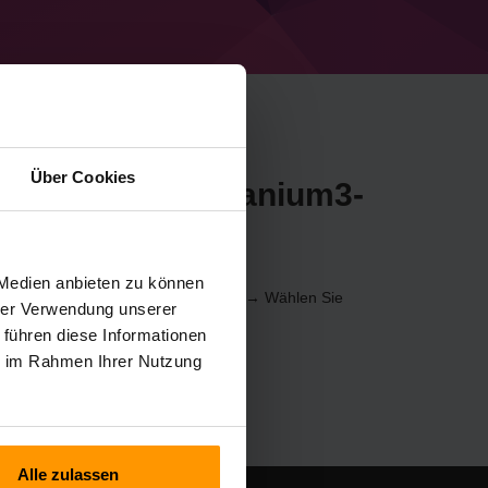
Über Cookies
n Minecraft Antitanium3-
calaCube
 Medien anbieten zu können
r über die
Systemsteuerung
(Server → Wählen Sie
hrer Verwendung unserer
 hinzufügen → Antitanium3)
 führen diese Informationen
ie im Rahmen Ihrer Nutzung
Alle zulassen