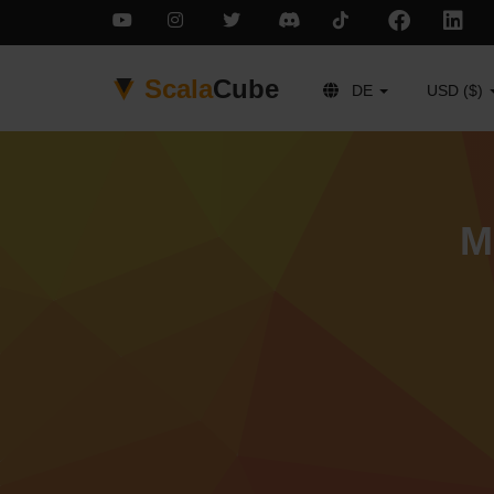
Scala
Cube
DE
USD ($)
M