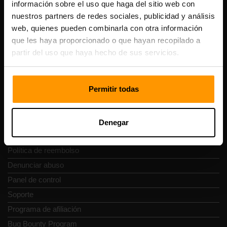
Vesivärava tn 50-201, 10152
información sobre el uso que haga del sitio web con
nuestros partners de redes sociales, publicidad y análisis
web, quienes pueden combinarla con otra información
que les haya proporcionado o que hayan recopilado a
partir del uso que haya hecho de sus servicios.
Navegación rápida
Permitir todas
Reseñas
Contacto
Política de privacidad
Denegar
Términos y condiciones
Política de reembolso
Denunciar abuso
Panel de control
Soporte
Programa de afiliación
Bug Bounty Program