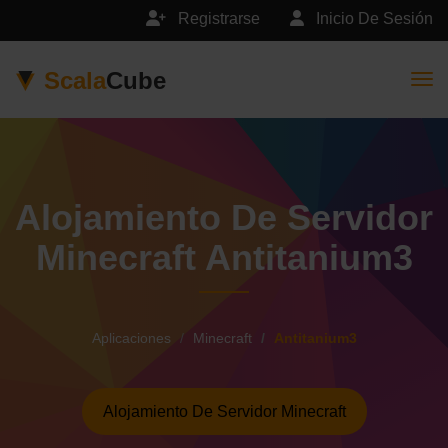
Registrarse
Inicio De Sesión
Scala
Cube
Togg
Alojamiento De Servidor
Minecraft Antitanium3
Aplicaciones
Minecraft
Antitanium3
Alojamiento De Servidor Minecraft