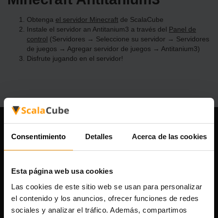
Obtenga
el servidor Minecraft
de ScalaCube
Instale el servidor an Antitanium3 a través del
Panel de
control
(Servidores → Seleccione su servidor → Servidores
de juegos → Agregar servidor de juegos → Antitanium3)
Disfrute jugando en el servidor!
Nuestra compañía
Consentimiento
Detalles
Acerca de las cookies
Esta página web usa cookies
Scalable Hosting Solutions OÜ
Las cookies de este sitio web se usan para personalizar
Código de registro: 14652605
el contenido y los anuncios, ofrecer funciones de redes
Número de IVA: EE102133820
Dirección: Harju maakond, Tallinn, Kesklinna linnaosa,
sociales y analizar el tráfico. Además, compartimos