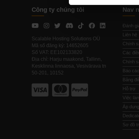
Công ty chúng tôi
Nav 
Đánh gi
Liên hệ
Scalable Hosting Solutions OÜ
Chính s
Mã số đăng ký: 14652605
Số VAT: EE102133820
Các điề
Địa chỉ: Harju maakond, Tallinn,
Chính sá
Kesklinna linnaosa, Vesivärava tn
Báo cáo
50-201, 10152
Bảng đi
Hỗ trợ
Việc là
Áp dụng 
Dedicat
Sơ đồ t