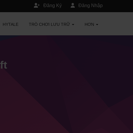
Đăng Ký
Đăng Nhập
HYTALE
TRÒ CHƠI LƯU TRỮ
HƠN
ft