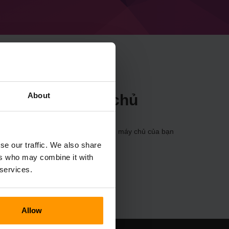
About
ntitanium3 Máy chủ
a
Bảng điều khiển
(Máy chủ → Chọn máy chủ của bạn
chơi → Antitanium3)
se our traffic. We also share
ers who may combine it with
 services.
Allow