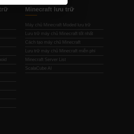
trữ
Minecraft lưu trữ
Máy chủ Minecraft Moded lưu trữ
Lưu trữ máy chủ Minecraft tốt nhất
Cách tạo máy chủ Minecraft
Lưu trữ máy chủ Minecraft miễn phí
boid
Minecraft Server List
ScalaCube AI