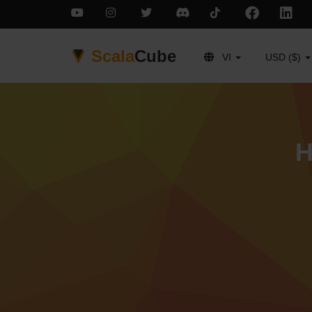
Scala
Cube
VI
USD ($)
H