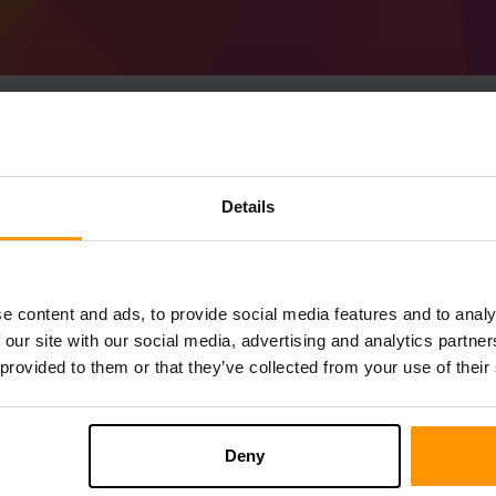
Details
Cách tạo Minecraft A
Nhận
Minecraft Server
Từ ScalaCube
Cài đặt máy chủ an Antitanium3 thông qu
→ Máy chủ trò chơi → Thêm máy chủ trò 
e content and ads, to provide social media features and to analy
Thích chơi trên máy chủ!
 our site with our social media, advertising and analytics partn
 provided to them or that they’ve collected from your use of their
Deny