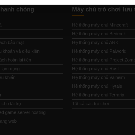
nhanh chóng
Máy chủ trò chơi lưu 
á
Hệ thống máy chủ Minecraft
Hệ thống máy chủ Bedrock
ách bảo mật
Hệ thống máy chủ ARK
u khoản và điều kiện
Hệ thống máy chủ Palworld
ch hoàn lại tiền
Hệ thống máy chủ Project Zom
 lạm dụng
Hệ thống máy chủ Rust
ều khiển
Hệ thống máy chủ Valheim
Hệ thống máy chủ Hytale
m
Hệ thống máy chủ Terraria
cho tài trợ
Tất cả các trò chơi
ed game server hosting
rang web