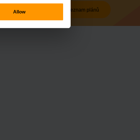
Zobrazit úplný seznam plánů
Allow