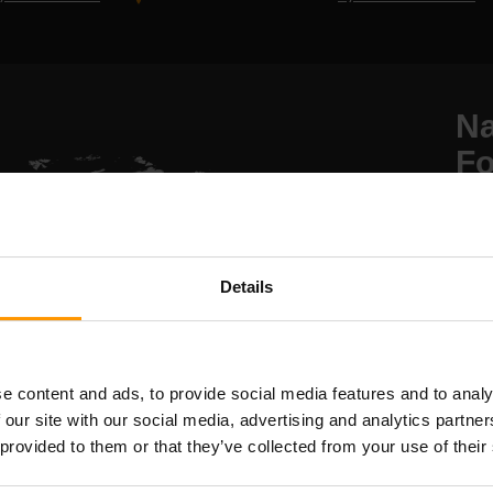
Na
Fo
um
Naše
nejn
Details
We s
král
Wash
Pols
e content and ads, to provide social media features and to analy
- Flo
 our site with our social media, advertising and analytics partn
 provided to them or that they’ve collected from your use of their