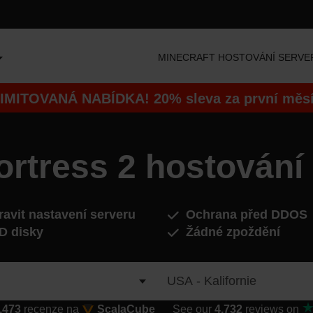
MINECRAFT HOSTOVÁNÍ SERVE
IMITOVANÁ NABÍDKA! 20% sleva za první měs
rtress 2 hostování
avit nastavení serveru
Ochrana před DDOS
D disky
Žádné zpoždění
,473
recenze
na
ScalaCube
See our
4,732
reviews on