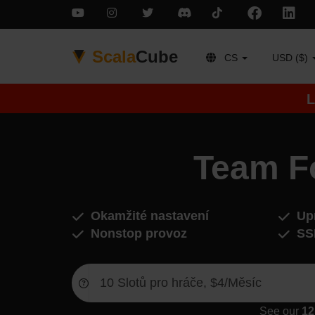
Scala
Cube
CS
USD ($)
L
Team Fo
Okamžité nastavení
Upr
Nonstop provoz
SS
See our
12