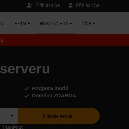
Přihlásit Se
Přihlásit Se
RU
HYTALE
HOSTING HRY
VÍCE
íc
 serveru
Podpora modů
Doména ZDARMA
Získejte server
TrustPilot