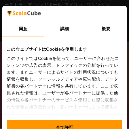
ーストラリア, シンガポール, アメリカ - ワシントン
D.C., アメリカ - カリフォルニア, ドイツ, ポーランド,
インド, フィンランド, ブラジル, アメリカ - テキサス,
アメリカ - フロリダ,
同意
詳細
概要
このウェブサイトはCookieを使用します
このサイトではCookieを使って、ユーザーに合わせたコ
ンテンツや広告の表示、トラフィックの分析を行ってい
ます。またユーザーによるサイトの利用状況についても
情報を収集し、ソーシャルメディアや広告配信、データ
解析の各パートナーに情報を共有しています。ここで収
集された情報は、ユーザーが各パートナーに提供した他
サーバーを入手する
の情報や各パートナーのサービスを使用した際に収集さ
れた情報と組み合わされ、各パートナーによって使用さ
プランの全リストを表示
れることがあります。
全て許可