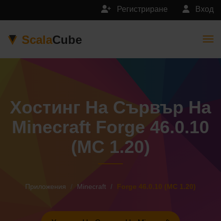
Регистриране
Вход
Scala
Cube
Togg
Хостинг На Сървър На
Minecraft Forge 46.0.10
(MC 1.20)
Приложения
Minecraft
Forge 46.0.10 (MC 1.20)