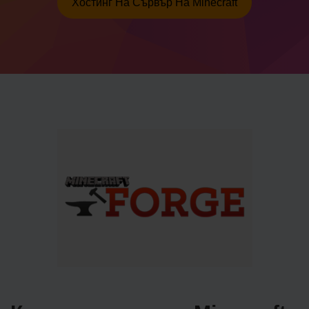
Хостинг На Сървър На Minecraft