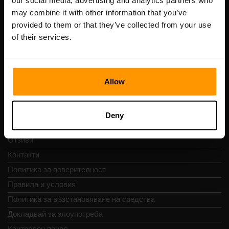
our social media, advertising and analytics partners who
Scalable Hosting Solutions OÜ
may combine it with other information that you’ve
Регистрационен код: 14652605
provided to them or that they’ve collected from your use
ДДС номер: EE102133820
of their services.
Адрес: Harju maakond, Tallinn, Kesklinna linnaosa,
Vesivärava tn 50-201, 10152
Allow
Бърза навигация
Deny
Отзиви
Контакти
Политика за поверителност
Правила и условия
Политика за възстановяване на средства
Докладвай за злоупотреба
Контролен панел