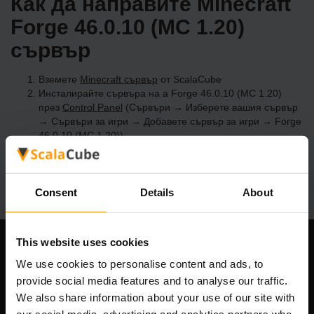
Как да направите Minecraft
Forge 46.0.10 (MC 1.20)
сървър
Вземете
Minecraft сървър
от ScalaCube
Инсталирайте сървъра на a Forge 46.0.10 (MC 1.20)
през
Control Panel
(Сървъри → Изберете вашия сървър
→ Сървъри за игри → Добавете сървър за игри → Forge
46.0.10 (MC 1.20))
Приятна игра на сървъра!
Consent
Details
About
This website uses cookies
Нашата компания
We use cookies to personalise content and ads, to
provide social media features and to analyse our traffic.
We also share information about your use of our site with