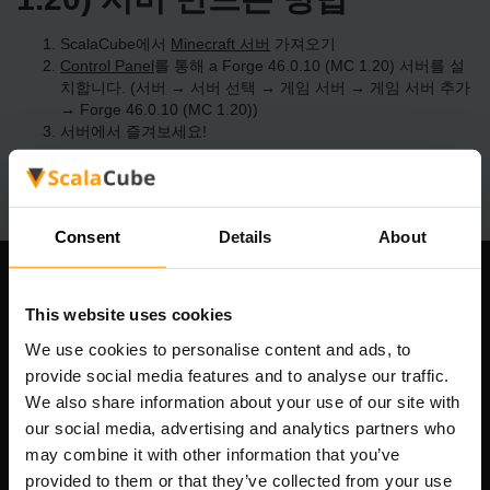
ScalaCube에서
Minecraft 서버
가져오기
Control Panel
를 통해 a Forge 46.0.10 (MC 1.20) 서버를 설
치합니다. (서버 → 서버 선택 → 게임 서버 → 게임 서버 추가
→ Forge 46.0.10 (MC 1.20))
서버에서 즐겨보세요!
Consent
Details
About
우리 회사
This website uses cookies
We use cookies to personalise content and ads, to
provide social media features and to analyse our traffic.
Scalable Hosting Solutions OÜ
We also share information about your use of our site with
등록 코드: 14652605
our social media, advertising and analytics partners who
VAT 번호: EE102133820
may combine it with other information that you’ve
주소: Harju maakond, Tallinn, Kesklinna linnaosa,
provided to them or that they’ve collected from your use