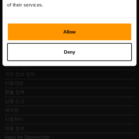
Vesivärava tn 50-201, 10152
of their services.
Allow
빠른 탐색
Deny
리뷰
콘택트 렌즈
개인 정보 정책
이용약관
환불 정책
남용 신고
제어판
지원하다
채용 정보
Apply for Sponsorship