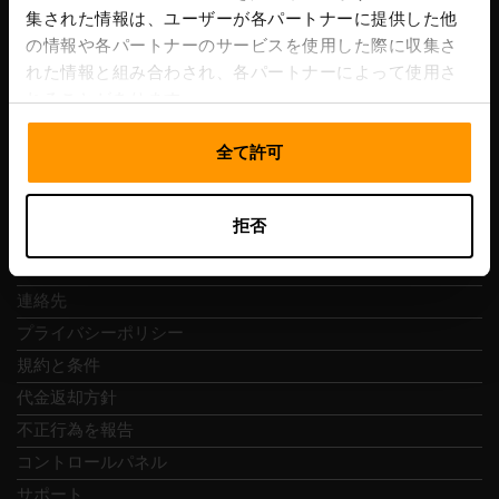
集された情報は、ユーザーが各パートナーに提供した他
VAT番号: EE102133820
の情報や各パートナーのサービスを使用した際に収集さ
住所: Harju maakond, Tallinn, Kesklinna linnaosa,
れた情報と組み合わされ、各パートナーによって使用さ
Vesivärava tn 50-201, 10152
れることがあります。
全て許可
クイックナビ
拒否
レビュー
連絡先
プライバシーポリシー
規約と条件
代金返却方針
不正行為を報告
コントロールパネル
サポート