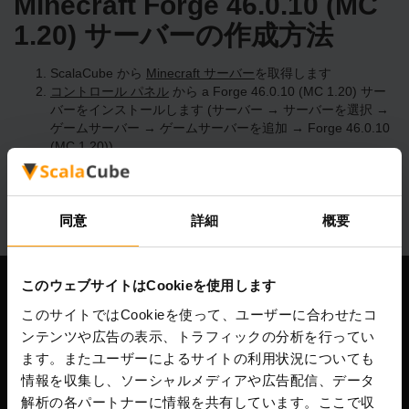
Minecraft Forge 46.0.10 (MC
1.20) サーバーの作成方法
ScalaCube から
Minecraft サーバー
を取得します
コントロール パネル
から a Forge 46.0.10 (MC 1.20) サー
バーをインストールします (サーバー → サーバーを選択 →
ゲームサーバー → ゲームサーバーを追加 → Forge 46.0.10
(MC 1.20))
サーバー上で楽しくプレイしてください!
同意
詳細
概要
このウェブサイトはCookieを使用します
当社
このサイトではCookieを使って、ユーザーに合わせたコ
ンテンツや広告の表示、トラフィックの分析を行ってい
ます。またユーザーによるサイトの利用状況についても
情報を収集し、ソーシャルメディアや広告配信、データ
Scalable Hosting Solutions OÜ
解析の各パートナーに情報を共有しています。ここで収
登録コード: 14652605