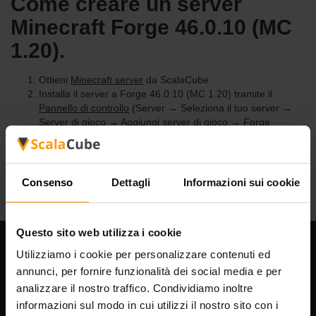
Come creare un server
Minecraft Forge 46.0.10 (MC
1.20).
Ottieni
Minecraft server
da ScalaCube
Installa il server a Forge 46.0.10 (MC 1.20) tramite il
Pannello di controllo
(Server → Seleziona il tuo server →
Server di gioco → Aggiungi server di gioco → Forge
46.0.10 (MC 1.20))
Divertiti a giocare sul server!
Consenso
Dettagli
Informazioni sui cookie
Questo sito web utilizza i cookie
Utilizziamo i cookie per personalizzare contenuti ed
La nostra azienda
annunci, per fornire funzionalità dei social media e per
analizzare il nostro traffico. Condividiamo inoltre
informazioni sul modo in cui utilizzi il nostro sito con i