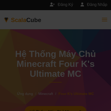
Đăng Ký
Đăng Nhập
Scala
Cube
Togg
Hệ Thống Máy Chủ
Minecraft Four K's
Ultimate MC
Ứng dụng
Minecraft
Four K's Ultimate MC