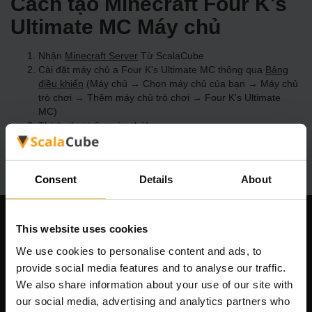
Cách tạo Minecraft Four K's
Ultimate MC Máy chủ
Nhận
Minecraft Server
Từ ScalaCube
Cài đặt máy chủ a Four K's Ultimate MC thông qua
Bảng
điều khiển
(Máy chủ → Chọn máy chủ của bạn → Máy chủ
trò chơi → Thêm máy chủ trò chơi → Four K's Ultimate
MC)
Thích chơi trên máy chủ!
Consent
Details
About
This website uses cookies
Công ty chúng tôi
We use cookies to personalise content and ads, to
provide social media features and to analyse our traffic.
We also share information about your use of our site with
Scalable Hosting Solutions OÜ
our social media, advertising and analytics partners who
Mã số đăng ký: 14652605