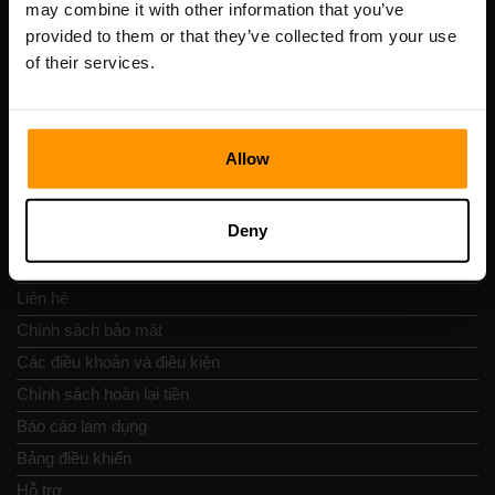
may combine it with other information that you’ve
Số VAT: EE102133820
provided to them or that they’ve collected from your use
Địa chỉ: Harju maakond, Tallinn, Kesklinna linnaosa,
of their services.
Vesivärava tn 50-201, 10152
Allow
Nav nhanh chóng
Deny
Đánh giá
Liên hệ
Chính sách bảo mật
Các điều khoản và điều kiện
Chính sách hoàn lại tiền
Báo cáo lạm dụng
Bảng điều khiển
Hỗ trợ