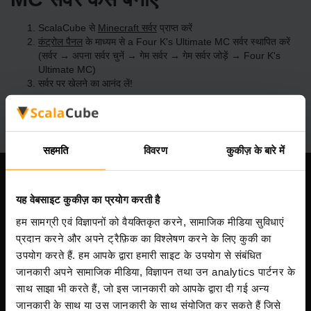
ScalaCube से
Minecraft सर्वर
प्राप्त करें
कंट्रोल पैनल
के माध्यम से a Four K's Ultimate MC सर्वर स्थापित करें
(सर्वर → अपना सर्वर चुनें → गेम सर्वर → गेम सर्वर जोड़ें → Four K's
Ultimate MC)
सर्वर पर खेलने का आनंद लें!
सहमति
विवरण
कुकीज़ के बारे में
हमारी कंपनी
यह वेबसाइट कुकीज़ का प्रयोग करती है
हम सामग्री एवं विज्ञापनों को वैयक्तिकृत करने, सामाजिक मीडिया सुविधाएं
प्रदान करने और अपने ट्रैफ़िक का विश्लेषण करने के लिए कुकी का
Scalable Hosting Solutions OÜ
उपयोग करते हैं. हम आपके द्वारा हमारी साइट के उपयोग से संबंधित
पंजीकरण कोड: 14652605
जानकारी अपने सामाजिक मीडिया, विज्ञापन तथा उन analytics पार्टनर के
VAT संख्या: EE102133820
साथ साझा भी करते हैं, जो इस जानकारी को आपके द्वारा दी गई अन्य
पता: Harju maakond, Tallinn, Kesklinna linnaosa,
जानकारी के साथ या उस जानकारी के साथ संयोजित कर सकते हैं जिसे