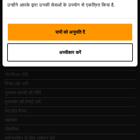
Vesivärava tn 50-201, 10152
उन्होंने आपके द्वारा उनकी सेवाओं के उपयोग से एकत्रित किया है.
सभी को अनुमति दें
त्वरित नेविगेशन
अस्वीकार करें
समीक्षा
संपर्क
गोपनीयता नीति
नियम और शर्तें
भुगतान वापसी की नीति
दुरुपयोग की रिपोर्ट करें
कंट्रोल पैनल
सहायता
नौकरियां
स्पॉन्सरशिप के लिए आवेदन करें