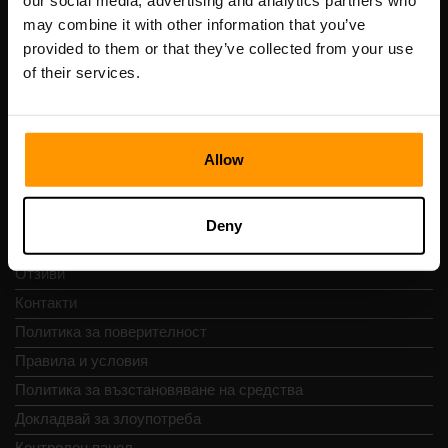
our social media, advertising and analytics partners who
Scalable Hosting Solutions OÜ
may combine it with other information that you’ve
Регистрационен код: 14652605
provided to them or that they’ve collected from your use
ДДС номер: EE102133820
of their services.
Адрес: Harju maakond, Tallinn, Kesklinna linnaosa,
Vesivärava tn 50-201, 10152
Allow
Бърза навигация
Deny
Отзиви
Контакти
Политика за поверителност
Правила и условия
Политика за възстановяване на средства
Докладвай за злоупотреба
Контролен панел