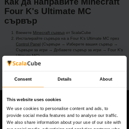
Как да направите Minecraft
Four K's Ultimate MC
сървър
Вземете
Minecraft сървър
от ScalaCube
Инсталирайте сървъра на a Four K's Ultimate MC през
Control Panel
(Сървъри → Изберете вашия сървър →
Сървъри за игри → Добавете сървър за игри → Four K's
Ultimate MC)
Приятна игра на сървъра!
Consent
Details
About
This website uses cookies
Нашата компания
We use cookies to personalise content and ads, to
provide social media features and to analyse our traffic.
We also share information about your use of our site with