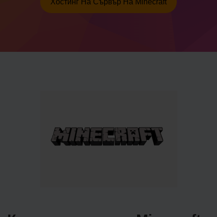
Хостинг На Сървър На Minecraft