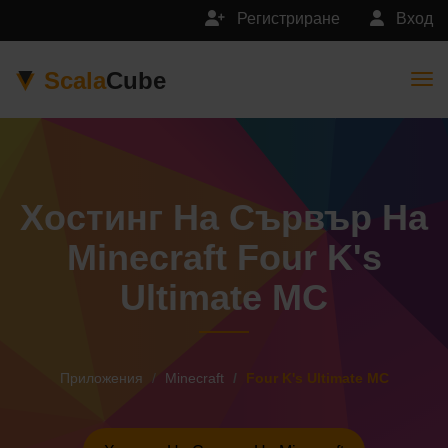
Регистриране
Вход
Scala
Cube
Togg
Хостинг На Сървър На
Minecraft Four K's
Ultimate MC
Приложения
Minecraft
Four K's Ultimate MC