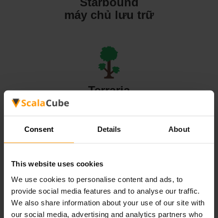
Starbound
máy chủ lưu trữ
Terraria
máy chủ lưu trữ
Consent
Details
About
This website uses cookies
Valheim
We use cookies to personalise content and ads, to
máy chủ lưu trữ
provide social media features and to analyse our traffic.
We also share information about your use of our site with
our social media, advertising and analytics partners who