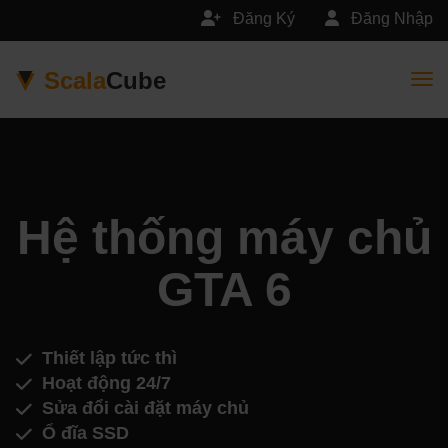
Đăng Ký
Đăng Nhập
Scala
Cube
Togg
Hệ thống máy chủ
GTA 6
Thiết lập tức thì
Hoạt động 24/7
Sửa đổi cài đặt máy chủ
Ổ đĩa SSD