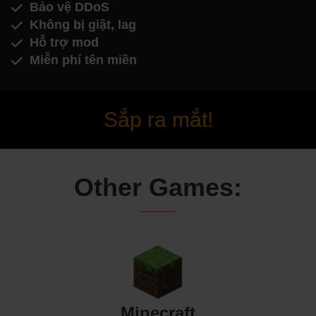
Bảo vệ DDoS
Không bị giật, lag
Hỗ trợ mod
Miễn phí tên miền
Sắp ra mắt!
Other Games:
Minecraft