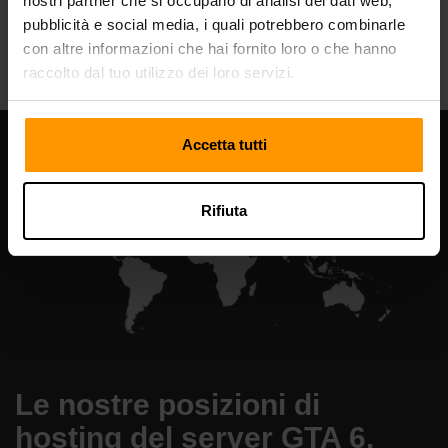
nostri partner che si occupano di analisi dei dati web,
pubblicità e social media, i quali potrebbero combinarle
All Games
con altre informazioni che hai fornito loro o che hanno
raccolto dal tuo utilizzo dei loro servizi.
Accetta tutti
Rifiuta
Le nostre posizioni di
hosting del server GTA 6.