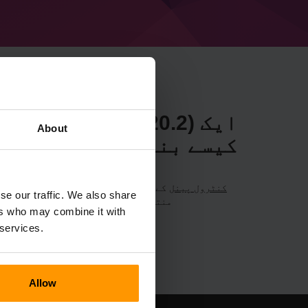
About
کیسے بنائیں
کنٹرول پینل
se our traffic. We also share
منتخب کریں → گیم سرورز → گیم سرور شامل کریں →  1.20.2
ers who may combine it with
 services.
Allow