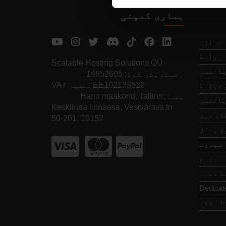
ہماری کمپنی
جائزے
روابط
Scalable Hosting Solutions OÜ
پالیسی
رجسٹریشن کوڈ: 14652605
VAT نمبر: EE102133820
 ضوابط
پتہ: Harju maakond, Tallinn,
پالیسی
Kesklinna linnaosa, Vesivärava tn
اع دیں
50-201, 10152
ل پینل
سپورٹ
کام
ت دیں۔
Dedicat
ا نقشہ