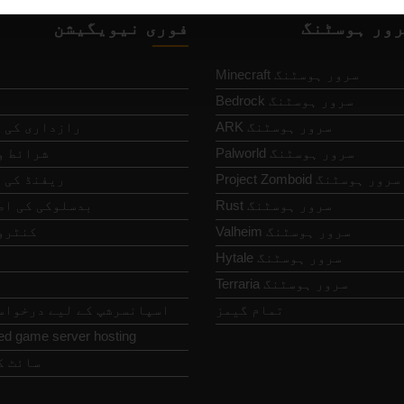
رور ہوسٹنگ
فوری نیویگیشن
Minecraft سرور ہوسٹنگ
Bedrock سرور ہوسٹنگ
ARK سرور ہوسٹنگ
رازداری کی 
Palworld سرور ہوسٹنگ
شرائط و
Project Zomboid سرور ہوسٹنگ
ریفنڈ کی 
Rust سرور ہوسٹنگ
بدسلوکی کی اطل
Valheim سرور ہوسٹنگ
کنٹرو
Hytale سرور ہوسٹنگ
Terraria سرور ہوسٹنگ
تمام گیمز
اسپانسرشپ کے لیے درخواس
ed game server hosting
سائٹ ک