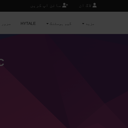
لاگ ان
سائن اپ کریں
مزید
گیم ہوسٹنگ
HYTALE
MINECRAFT 
C