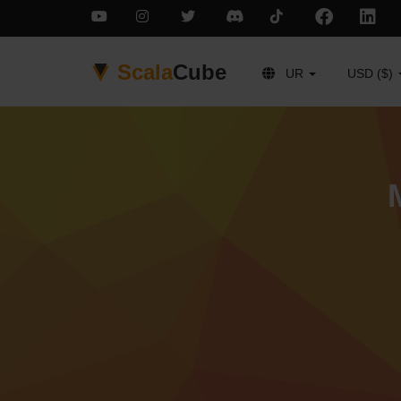
Scala
Cube
UR
USD ($)