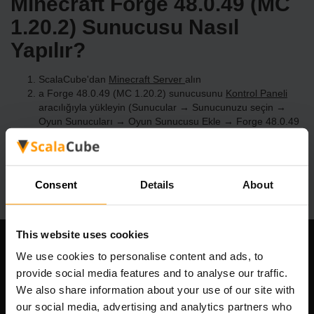
Minecraft Forge 48.0.49 (MC
1.20.2) Sunucusu Nasıl
Yapılır?
ScalaCube'dan
Minecraft Server
alın
a Forge 48.0.49 (MC 1.20.2) sunucusunu
Kontrol Paneli
aracılığıyla yükleyin (Sunucular → Sunucunuzu seçin →
Oyun Sunucuları → Oyun Sunucusu Ekle → Forge 48.0.49
(MC 1.20.2))
Sunucuda oynamanın tadını çıkarın!
Consent
Details
About
This website uses cookies
Şirketimiz
We use cookies to personalise content and ads, to
provide social media features and to analyse our traffic.
We also share information about your use of our site with
our social media, advertising and analytics partners who