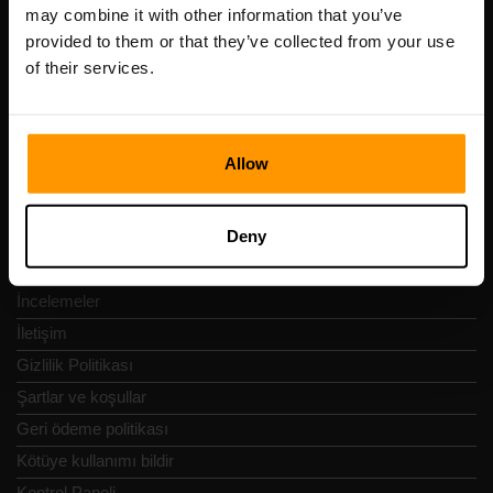
Scalable Hosting Solutions OÜ
may combine it with other information that you’ve
Tescil kodu: 14652605
provided to them or that they’ve collected from your use
KDV numarası: EE102133820
of their services.
Adres: Harju maakond, Tallinn, Kesklinna linnaosa,
Vesivärava tn 50-201, 10152
Allow
Deny
Hızlı Nav
İncelemeler
İletişim
Gizlilik Politikası
Şartlar ve koşullar
Geri ödeme politikası
Kötüye kullanımı bildir
Kontrol Paneli