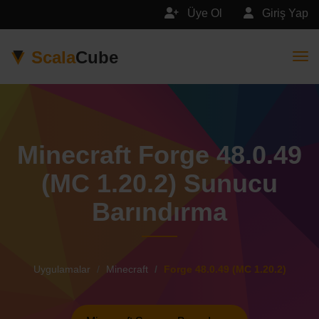
Üye Ol
Giriş Yap
Scala
Cube
Togg
Minecraft Forge 48.0.49
(MC 1.20.2) Sunucu
Barındırma
Uygulamalar
Minecraft
Forge 48.0.49 (MC 1.20.2)