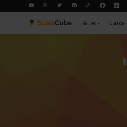
Scala
Cube
AR
USD ($)