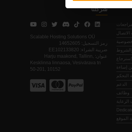
شركتنا
مراجعات
الاتصال
Scalable Hosting Solutions OÜ
خصوصية
رمز التسجيل: 14652605
ضريبة الشراء: EE102133820
والشروط
عنوان: Harju maakond, Tallinn,
استرجاع
Kesklinna linnaosa, Vesivärava tn
عن إساءة
50-201, 10152
 التحكم
الدعم
وظائف
الرعاية
Dedicat
 الموقع