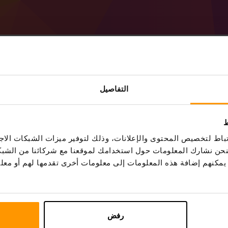
Minecraft Forge 48.0.49 (MC
التفاصيل
ط
احصل على خادم
Minecraft
من ScalaCube
اط لتخصيص المحتوى والإعلانات، وذلك لتوفير ميزات الشبكات الاجت
وحة التحكم
(الخوادم → حدد الخادم الخاص بك
Forge 48.0.49 (MC 1.20))
، فنحن نشارك المعلومات حول استخدامك لموقعنا مع شركائنا من الشب
استمتع باللعب على الخادم!
ين يمكنهم إضافة هذه المعلومات إلى معلومات أخرى تقدمها لهم أو م
رفض