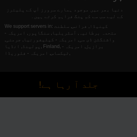
دنیا بھر میں موجود ہمارے سرورز آپ کے پلیئرز
کے لیے سب سے کم پنگ فراہم کرتے ہیں۔
We support servers in: کینیڈا, فرانس, سلطنت
متحدہ برطانیہ, آسٹریلیا, سنگاپور, امریکہ -
واشنگٹن ڈی سی, امریکہ - کیلیفورنیا, جرمنی,
پولینڈ, انڈیا, Finland, برازیل, امریکہ -
ٹیکساس, امریکہ - فلوریڈا,
جلد آ رہا ہے!