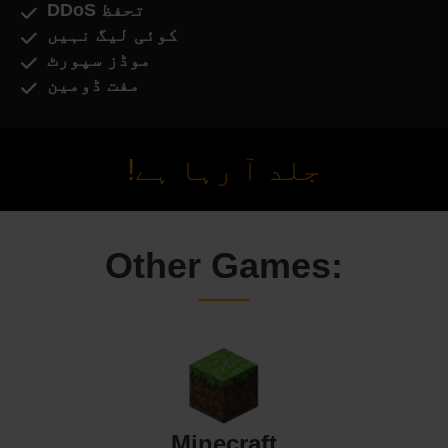
DDoS تحفظ
کوئی لیگ نہیں
موڈز سپورٹ
مفت ڈومین
جلد آ رہا ہے!
Other Games:
Minecraft