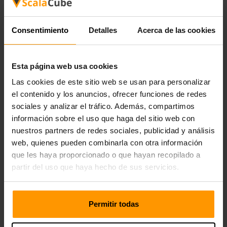
El alojamiento de servidores de juegos de ScalaCube es,
en primer lugar, la piedra angular de su viaje de juego a
Consentimiento
Detalles
Acerca de las cookies
través de la tierra estéril de Deadside, donde la
supervivencia es realmente un arte esencial. Nuestros
servicios de alojamiento presentan servidores de baja
Esta página web usa cookies
latencia y alto rendimiento que le proporcionan la
estabilidad de los lienzos en el mundo post-apocalíptico.
Las cookies de este sitio web se usan para personalizar
ScalaCube asegurará que pueda disfrutar de su
el contenido y los anuncios, ofrecer funciones de redes
experiencia Deadside sin interrupciones, por lo que todo lo
sociales y analizar el tráfico. Además, compartimos
que tendrá que concentrarse es hacer alianzas, meterse
información sobre el uso que haga del sitio web con
en tiros de fuego y tallarse un lugar para usted en este
nuestros partners de redes sociales, publicidad y análisis
nuevo mundo duro.
web, quienes pueden combinarla con otra información
Para ScalaCube como su alojamiento de servidor
que les haya proporcionado o que hayan recopilado a
Deadside para garantizar que su viaje a través del desierto
partir del uso que haya hecho de sus servicios.
post-apocalíptico esté marcado con estabilidad,
rendimiento constante y una experiencia de juego
ininterrumpida.
Permitir todas