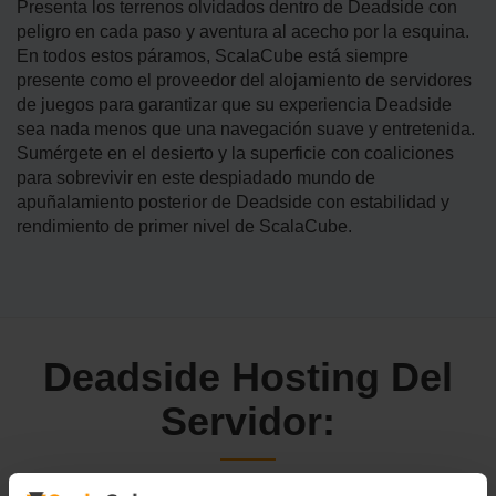
Presenta los terrenos olvidados dentro de Deadside con
peligro en cada paso y aventura al acecho por la esquina.
En todos estos páramos, ScalaCube está siempre
presente como el proveedor del alojamiento de servidores
de juegos para garantizar que su experiencia Deadside
sea nada menos que una navegación suave y entretenida.
Sumérgete en el desierto y la superficie con coaliciones
para sobrevivir en este despiadado mundo de
apuñalamiento posterior de Deadside con estabilidad y
rendimiento de primer nivel de ScalaCube.
Deadside Hosting Del
Servidor: