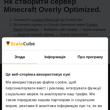
Як створити сервер
Minecraft Overly Optimized.
Отримайте
сервер Minecraft
від ScalaCube
Встановіть сервер an Overly Optimized через
Control
Panel
(Сервери → Виберіть свій сервер → Ігрові сервери
→ Додати ігровий сервер → Overly Optimized)
Насолоджуйтесь грою на сервері!
Згода
Інформація
Про програму
Ця веб-сторінка використовує кукі
Наша компанія
Ми використовуємо файли cookie, щоб
персоналізувати вміст і рекламу, інтегрувати функції
соціальних мереж та аналізувати наш трафік. Ми
Scalable Hosting Solutions OÜ
також передаємо нашим партнерам із соціальних
Код реєстрації: 14652605
мереж, реклами й аналітики інформацію про те, як ви