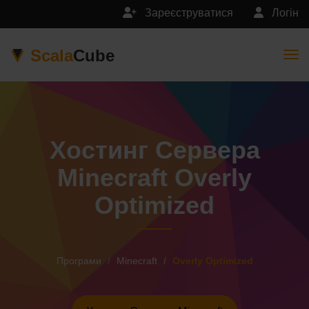
Зареєструватися
Логін
Scala
Cube
Togg
Хостинг Сервера
Minecraft Overly
Optimized
Програми
Minecraft
Overly Optimized