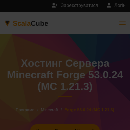
Зареєструватися
Логін
Scala
Cube
Togg
Хостинг Сервера
Minecraft Forge 53.0.24
(MC 1.21.3)
Програми
Minecraft
Forge 53.0.24 (MC 1.21.3)