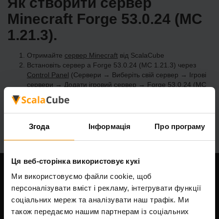
Як створити сервер
Minecraft Forge 53.0.24 (MC
1.21.3).
Отримайте
сервер Minecraft
від ScalaCube
Встановіть сервер a Forge 53.0.24 (MC 1.21.3) через
Control Panel
(Сервери → Виберіть свій сервер → Ігрові
сервери → Додати ігровий сервер → Forge 53.0.24 (MC
1.21.3))
Насолоджуйтесь грою на сервері!
Згода
Інформація
Про програму
Ця веб-сторінка використовує кукі
Ми використовуємо файли cookie, щоб
Наша компанія
персоналізувати вміст і рекламу, інтегрувати функції
соціальних мереж та аналізувати наш трафік. Ми
також передаємо нашим партнерам із соціальних