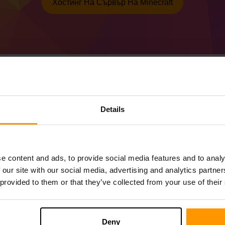
Хостинг На Сървър На Minecraft
Как да направите Min
Details
(MC 1.21.3) сървър
Вземете
Minecraft сървър
от ScalaCube
Инсталирайте сървъра на a Forge 53.0.
e content and ads, to provide social media features and to analy
Изберете вашия сървър → Сървъри за и
 our site with our social media, advertising and analytics partn
(MC 1.21.3))
 provided to them or that they’ve collected from your use of their
Приятна игра на сървъра!
Deny