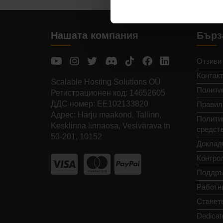
Нашата компания
Бърз
Отзиви
Контак
Scalable Hosting Solutions OÜ
Полити
Регистрационен код: 14652605
ДДС номер: EE102133820
Правил
Адрес: Harju maakond, Tallinn,
Политик
Kesklinna linnaosa, Vesivärava tn
средст
50-201, 10152
Доклад
Контро
Поддръ
Работн
Станет
Dedicat