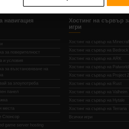
а навигация
Хостинг на сървър з
игри
Хостинг на сървър на Minecraf
ти
Хостинг на сървър на Bedrock
ка за поверителност
Хостинг на сървър на ARK
а и условия
Хостинг на сървър на Palworld
а за възстановяване на
ва
Хостинг на сървър на Project 
вай за злоупотреба
Хостинг на сървър на Rust
лен панел
Хостинг на сървър на Valheim
жка
Хостинг на сървър на Hytale
и места
Хостинг на сървър на Terraria
е Спонсор
Всички игри
ed game server hosting