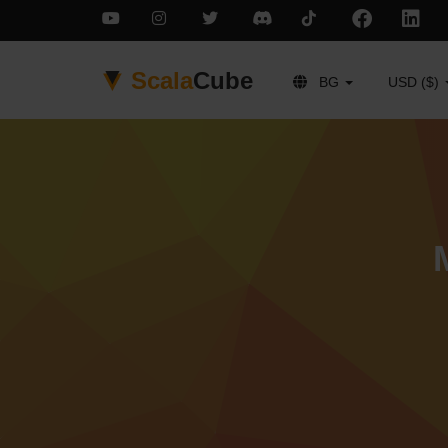
Scala
Cube
BG
USD ($)