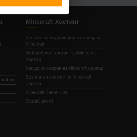
а
Minecraft Хостинг
Хостинг на модифициран сървър на
Minecraft
t
Най-добрият хостинг за Minecraft
сървър
Как да си направим Minecraft сървър
Безплатен хостинг на Minecraft
Zomboid
сървър
Minecraft Server List
ScalaCube AI