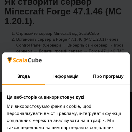
Як створити сервер
Minecraft Forge 47.1.46 (MC
1.20.1).
Отримайте
сервер Minecraft
від ScalaCube
Встановіть сервер a Forge 47.1.46 (MC 1.20.1) через
Control Panel
(Сервери → Виберіть свій сервер → Ігрові
сервери → Додати ігровий сервер → Forge 47.1.46 (MC
1.20.1))
Насолоджуйтесь грою на сервері!
Згода
Інформація
Про програму
Ця веб-сторінка використовує кукі
Ми використовуємо файли cookie, щоб
Наша компанія
персоналізувати вміст і рекламу, інтегрувати функції
соціальних мереж та аналізувати наш трафік. Ми
також передаємо нашим партнерам із соціальних