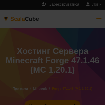
Зареєструватися
Логін
Scala
Cube
Togg
Хостинг Сервера
Minecraft Forge 47.1.46
(MC 1.20.1)
Програми
Minecraft
Forge 47.1.46 (MC 1.20.1)